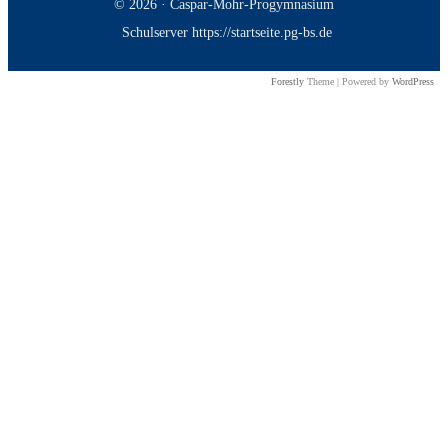
© 2026 · Caspar-Mohr-Progymnasium
Schulserver https://startseite.pg-bs.de
Forestly
Theme | Powered by
WordPress