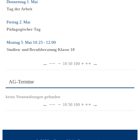
Donnerstag 1. Mai
Tag der Arbeit
Freitag 2. Mai
Pädagogischer Tag
Montag 5. Mai
10:25
- 12:00
Studien- und Berufsberatung Klasse 10
←
−−
−
+
++
→
10
50
100
AG-Termine
keine Veranstaltungen gefunden
←
−−
−
+
++
→
10
50
100