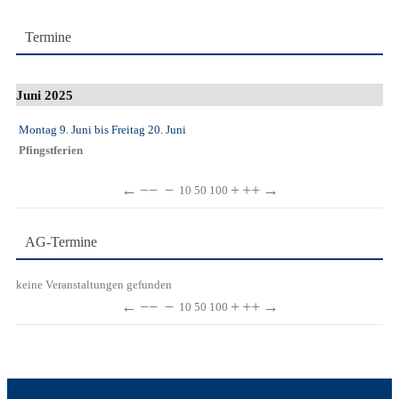
Termine
Juni 2025
Montag 9. Juni
bis
Freitag 20. Juni
Pfingstferien
←
−−
−
+
++
→
10
50
100
AG-Termine
keine Veranstaltungen gefunden
←
−−
−
+
++
→
10
50
100