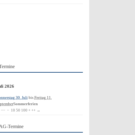
Termine
uli 2026
nnerstag 30. Juli
bis
Freitag 11.
ptember
Sommerferien
−−
−
10
50
100
+
++
→
AG-Termine