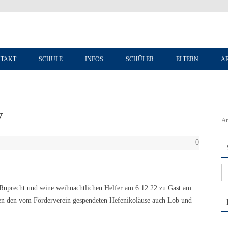
Zum Inhalt springen
TAKT
SCHULE
INFOS
SCHÜLER
ELTERN
A
V
An
0
Su
na
 Ruprecht und seine weihnachtlichen Helfer am 6.12.22 zu Gast am
en den vom Förderverein gespendeten Hefenikoläuse auch Lob und