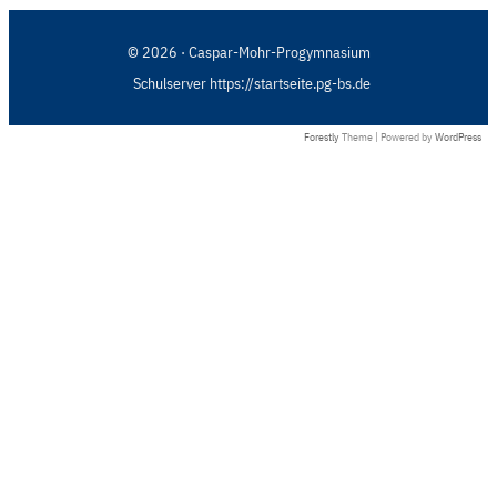
© 2026 · Caspar-Mohr-Progymnasium
Schulserver https://startseite.pg-bs.de
Forestly
Theme | Powered by
WordPress