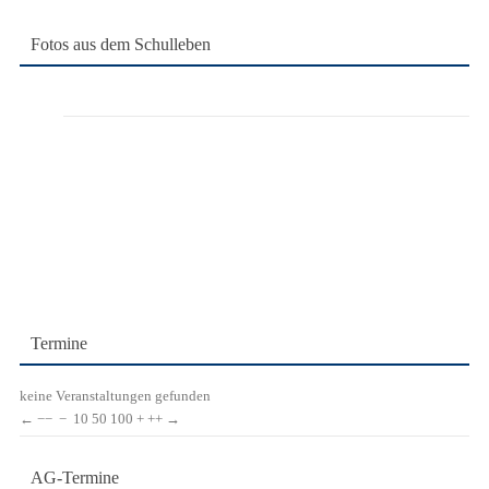
nach:
Fotos aus dem Schulleben
Termine
keine Veranstaltungen gefunden
←
−−
−
10
50
100
+
++
→
AG-Termine