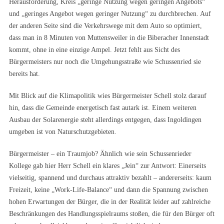
Herausforderung, Kreis „geringe Nutzung wegen geringen Angebots“
und „geringes Angebot wegen geringer Nutzung“ zu durchbrechen. Auf
der anderen Seite sind die Verkehrswege mit dem Auto so optimiert,
dass man in 8 Minuten von Muttensweiler in die Biberacher Innenstadt
kommt, ohne in eine einzige Ampel. Jetzt fehlt aus Sicht des
Bürgermeisters nur noch die Umgehungsstraße wie Schussenried sie
bereits hat.
Mit Blick auf die Klimapolitik wies Bürgermeister Schell stolz darauf
hin, dass die Gemeinde energetisch fast autark ist. Einem weiteren
Ausbau der Solarenergie steht allerdings entgegen, dass Ingoldingen
umgeben ist von Naturschutzgebieten.
Bürgermeister – ein Traumjob? Ähnlich wie sein Schussenrieder
Kollege gab hier Herr Schell ein klares „Jein“ zur Antwort: Einerseits
vielseitig, spannend und durchaus attraktiv bezahlt – andererseits: kaum
Freizeit, keine „Work-Life-Balance“ und dann die Spannung zwischen
hohen Erwartungen der Bürger, die in der Realität leider auf zahlreiche
Beschränkungen des Handlungsspielraums stoßen, die für den Bürger oft