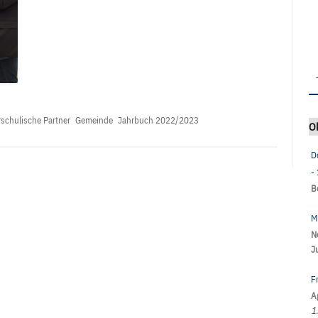
schulische Partner
Gemeinde
Jahrbuch 2022/2023
O
D
-
B
M
N
J
F
A
1