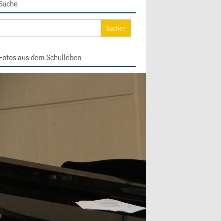
Suche
chen
ch:
Fotos aus dem Schulleben