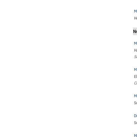
M
H
N
M
H
S
M
E
C
M
S
D
S
M