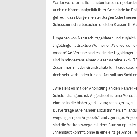
Wattenweilerer hatten unüberhörbar eingefordert
auch die Kommunalpolitik ihrer Gemeinde im Poli
gefreut, dass Bürgermeister Jürgen Schell seine
Schussenried zu besuchen und den Klassen 8, 9 u
Umgeben von Naturschutzgebieten und zugleich i
Ingoldingen attraktive Wohnorte. „Wie werden di
wissen? 46 Vereine sind es, die die Ingoldinger
sind in mindestens einem dieser Vereine aktiv. 
Zusammen mit der Grundschule führt dies dazu, das
doch sehr verbunden fühlen. Das soll aus Sicht 
„Wie sieht es mit der Anbindung an den Nahverkeh
Schüler drängend ist. Angestrebt ist eine Verdop
einerseits die bisherige Nutzung recht gering ist 
Busverträge aufeinander abzustimmen. Im ländli
wegen geringen Angebots“ und „geringes Angebo
sind die Verkehrswege mit dem Auto so optimiert
Innenstadt kommt, ohne in eine einzige Ampel. Je