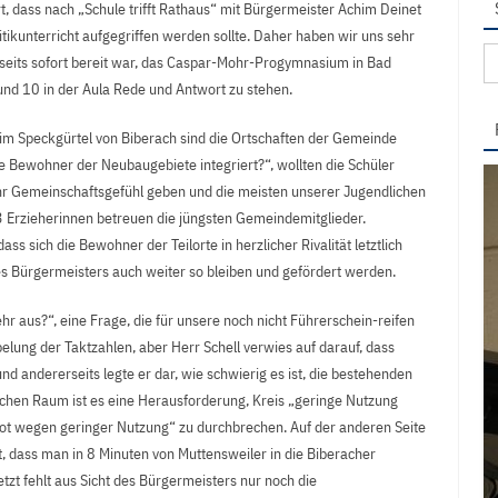
, dass nach „Schule trifft Rathaus“ mit Bürgermeister Achim Deinet
tikunterricht aufgegriffen werden sollte. Daher haben wir uns sehr
Su
rseits sofort bereit war, das Caspar-Mohr-Progymnasium in Bad
na
nd 10 in der Aula Rede und Antwort zu stehen.
m Speckgürtel von Biberach sind die Ortschaften der Gemeinde
e Bewohner der Neubaugebiete integriert?“, wollten die Schüler
 ihr Gemeinschaftsgefühl geben und die meisten unserer Jugendlichen
73 Erzieherinnen betreuen die jüngsten Gemeindemitglieder.
s sich die Bewohner der Teilorte in herzlicher Rivalität letztlich
des Bürgermeisters auch weiter so bleiben und gefördert werden.
r aus?“, eine Frage, die für unsere noch nicht Führerschein-reifen
pelung der Taktzahlen, aber Herr Schell verwies auf darauf, dass
und andererseits legte er dar, wie schwierig es ist, die bestehenden
chen Raum ist es eine Herausforderung, Kreis „geringe Nutzung
t wegen geringer Nutzung“ zu durchbrechen. Auf der anderen Seite
, dass man in 8 Minuten von Muttensweiler in die Biberacher
tzt fehlt aus Sicht des Bürgermeisters nur noch die