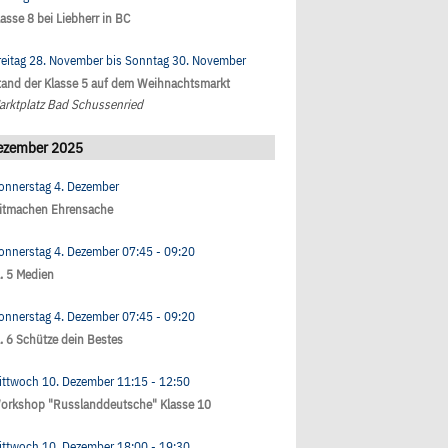
lasse 8 bei Liebherr in BC
reitag 28. November
bis
Sonntag 30. November
tand der Klasse 5 auf dem Weihnachtsmarkt
arktplatz Bad Schussenried
ezember 2025
onnerstag 4. Dezember
itmachen Ehrensache
onnerstag 4. Dezember
07:45
- 09:20
l. 5 Medien
onnerstag 4. Dezember
07:45
- 09:20
l. 6 Schütze dein Bestes
ittwoch 10. Dezember
11:15
- 12:50
orkshop "Russlanddeutsche" Klasse 10
ittwoch 10. Dezember
18:00
- 19:30