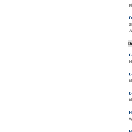
K
F
S
M
D
D
M
D
K
D
K
M
W
M