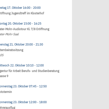
reitag 17. Oktober
16:00
- 20:00
röffnung Jugendtreff im Klosterhof
ontag 20. Oktober
15:00
- 16:25
ater-Mohr-Audiotour Kl. 7/8 Eröffnung
ater-Mohr-Saal
ienstag 21. Oktober
20:00
- 21:30
lternbeiratssitzung
.05
ittwoch 22. Oktober
10:10
- 12:00
gentur für Arbeit Berufs- und Studienberatung
lasse 9
onnerstag 23. Oktober
07:45
- 12:50
ototermin
onnerstag 23. Oktober
12:00
- 18:00
ehrerausflug