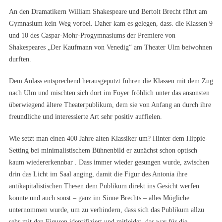
An den Dramatikern William Shakespeare und Bertolt Brecht führt am
Gymnasium kein Weg vorbei. Daher kam es gelegen, dass. die Klassen 9
und 10 des Caspar-Mohr-Progymnasiums der Premiere von
Shakespeares „Der Kaufmann von Venedig“ am Theater Ulm beiwohnen
durften.
Dem Anlass entsprechend herausgeputzt fuhren die Klassen mit dem Zug
nach Ulm und mischten sich dort im Foyer fröhlich unter das ansonsten
überwiegend ältere Theaterpublikum, dem sie von Anfang an durch ihre
freundliche und interessierte Art sehr positiv auffielen.
Wie setzt man einen 400 Jahre alten Klassiker um? Hinter dem Hippie-
Setting bei minimalistischem Bühnenbild er zunächst schon optisch
kaum wiedererkennbar . Dass immer wieder gesungen wurde, zwischen
drin das Licht im Saal anging, damit die Figur des Antonia ihre
antikapitalistischen Thesen dem Publikum direkt ins Gesicht werfen
konnte und auch sonst – ganz im Sinne Brechts – alles Mögliche
unternommen wurde, um zu verhindern, dass sich das Publikum allzu
sehr mit den Figuren identifiziert und mitleidet, das war für die