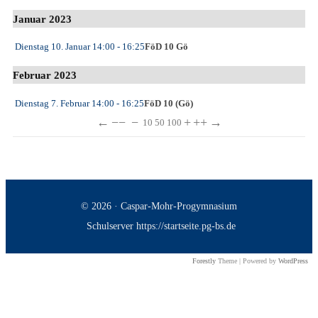
Januar 2023
Dienstag 10. Januar
14:00
- 16:25
FöD 10 Gö
Februar 2023
Dienstag 7. Februar
14:00
- 16:25
FöD 10 (Gö)
←
−−
−
+
++
→
10
50
100
© 2026 · Caspar-Mohr-Progymnasium
Schulserver https://startseite.pg-bs.de
Forestly
Theme | Powered by
WordPress