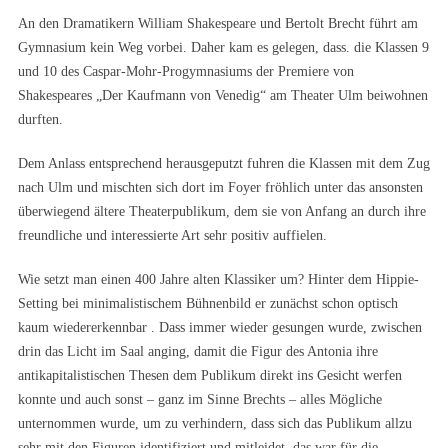
An den Dramatikern William Shakespeare und Bertolt Brecht führt am
Gymnasium kein Weg vorbei. Daher kam es gelegen, dass. die Klassen 9
und 10 des Caspar-Mohr-Progymnasiums der Premiere von
Shakespeares „Der Kaufmann von Venedig“ am Theater Ulm beiwohnen
durften.
Dem Anlass entsprechend herausgeputzt fuhren die Klassen mit dem Zug
nach Ulm und mischten sich dort im Foyer fröhlich unter das ansonsten
überwiegend ältere Theaterpublikum, dem sie von Anfang an durch ihre
freundliche und interessierte Art sehr positiv auffielen.
Wie setzt man einen 400 Jahre alten Klassiker um? Hinter dem Hippie-
Setting bei minimalistischem Bühnenbild er zunächst schon optisch
kaum wiedererkennbar . Dass immer wieder gesungen wurde, zwischen
drin das Licht im Saal anging, damit die Figur des Antonia ihre
antikapitalistischen Thesen dem Publikum direkt ins Gesicht werfen
konnte und auch sonst – ganz im Sinne Brechts – alles Mögliche
unternommen wurde, um zu verhindern, dass sich das Publikum allzu
sehr mit den Figuren identifiziert und mitleidet, das war für die