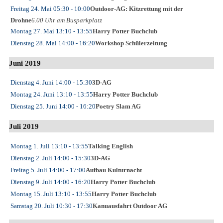
Freitag 24. Mai
05:30
- 10:00
Outdoor-AG: Kitzrettung mit der
Drohne
6.00 Uhr am Busparkplatz
Montag 27. Mai
13:10
- 13:55
Harry Potter Buchclub
Dienstag 28. Mai
14:00
- 16:20
Workshop Schülerzeitung
Juni 2019
Dienstag 4. Juni
14:00
- 15:30
3D-AG
Montag 24. Juni
13:10
- 13:55
Harry Potter Buchclub
Dienstag 25. Juni
14:00
- 16:20
Poetry Slam AG
Juli 2019
Montag 1. Juli
13:10
- 13:55
Talking English
Dienstag 2. Juli
14:00
- 15:30
3D-AG
Freitag 5. Juli
14:00
- 17:00
Aufbau Kulturnacht
Dienstag 9. Juli
14:00
- 16:20
Harry Potter Buchclub
Montag 15. Juli
13:10
- 13:55
Harry Potter Buchclub
Samstag 20. Juli
10:30
- 17:30
Kanuausfahrt Outdoor AG