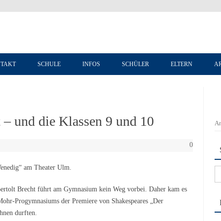
Zum Inhalt springen
TAKT
SCHULE
INFOS
SCHÜLER
ELTERN
A
t – und die Klassen 9 und 10
An
0
Venedig“ am Theater Ulm.
Su
na
ertolt Brecht führt am Gymnasium kein Weg vorbei. Daher kam es
r-Mohr-Progymnasiums der Premiere von Shakespeares „Der
nen durften.