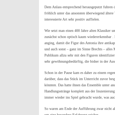
Dem Anlass entsprechend herausgeputzt fuhren 
fröhlich unter das ansonsten überwiegend älter
interessierte Art sehr positiv auffielen.
Wie setzt man einen 400 Jahre alten Klassiker 
zunächst schon optisch kaum wiedererkennbar .
anging, damit die Figur des Antonia ihre antika
und auch sonst – ganz im Sinne Brechts – alles
Publikum allzu sehr mit den Figuren identifizier
sehr gewöhnungsbedürftig, die bisher in der Aus
Schon in der Pause kam es daher zu einem regen
darüber, dass das Stück im Unterricht zuvor bes
könnten. Das hatte ihnen das Ensemble unter and
Handlungsstränge komplett aus der Inszenierun
immer wieder ins Spiel gebracht wurde, was auch
So waren am Ende der Aufführung zwar nicht all
um eine besondere Erfahrung reicher.