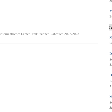
M
M
P
J
nterrichtliches Lernen
Exkursionen
Jahrbuch 2022/2023
M
S
D
S
1
D
E
1
M
S
S