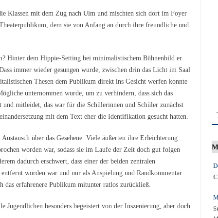
die Klassen mit dem Zug nach Ulm und mischten sich dort im Foyer
e Theaterpublikum, dem sie von Anfang an durch ihre freundliche und
um? Hinter dem Hippie-Setting bei minimalistischem Bühnenbild er
 Dass immer wieder gesungen wurde, zwischen drin das Licht im Saal
pitalistischen Thesen dem Publikum direkt ins Gesicht werfen konnte
 Mögliche unternommen wurde, um zu verhindern, dass sich das
t und mitleidet, das war für die Schülerinnen und Schüler zunächst
einandersetzung mit dem Text eher die Identifikation gesucht hatten.
 Austausch über das Gesehene. Viele äußerten ihre Erleichterung
M
prochen worden war, sodass sie im Laufe der Zeit doch gut folgen
erem dadurch erschwert, dass einer der beiden zentralen
D
g entfernt worden war und nur als Anspielung und Randkommentar
C
 das erfahrenere Publikum mitunter ratlos zurückließ.
M
e Jugendlichen besonders begeistert von der Inszenierung, aber doch
S