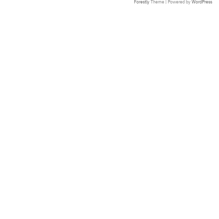
Forestly
Theme | Powered by
WordPress