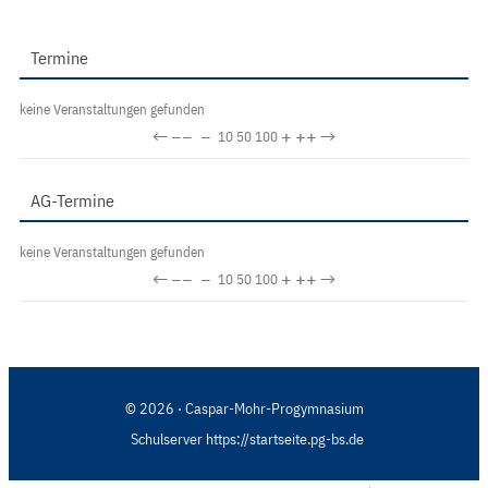
Termine
keine Veranstaltungen gefunden
←
−−
−
+
++
→
10
50
100
AG-Termine
keine Veranstaltungen gefunden
←
−−
−
+
++
→
10
50
100
© 2026 · Caspar-Mohr-Progymnasium
Schulserver https://startseite.pg-bs.de