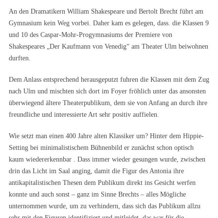
An den Dramatikern William Shakespeare und Bertolt Brecht führt am
Gymnasium kein Weg vorbei. Daher kam es gelegen, dass. die Klassen 9
und 10 des Caspar-Mohr-Progymnasiums der Premiere von
Shakespeares „Der Kaufmann von Venedig“ am Theater Ulm beiwohnen
durften.
Dem Anlass entsprechend herausgeputzt fuhren die Klassen mit dem Zug
nach Ulm und mischten sich dort im Foyer fröhlich unter das ansonsten
überwiegend ältere Theaterpublikum, dem sie von Anfang an durch ihre
freundliche und interessierte Art sehr positiv auffielen.
Wie setzt man einen 400 Jahre alten Klassiker um? Hinter dem Hippie-
Setting bei minimalistischem Bühnenbild er zunächst schon optisch
kaum wiedererkennbar . Dass immer wieder gesungen wurde, zwischen
drin das Licht im Saal anging, damit die Figur des Antonia ihre
antikapitalistischen Thesen dem Publikum direkt ins Gesicht werfen
konnte und auch sonst – ganz im Sinne Brechts – alles Mögliche
unternommen wurde, um zu verhindern, dass sich das Publikum allzu
sehr mit den Figuren identifiziert und mitleidet, das war für die