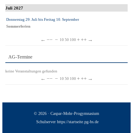
Juli 2027
Donnerstag 29. Juli
bis
Freitag 10. September
Sommerferien
←
−−
−
+
++
→
10
50
100
AG-Termine
keine Veranstaltungen gefunden
←
−−
−
+
++
→
10
50
100
© 2026 · Caspar-Mohr-Progymnasium
Schulserver https://startseite.pg-bs.de