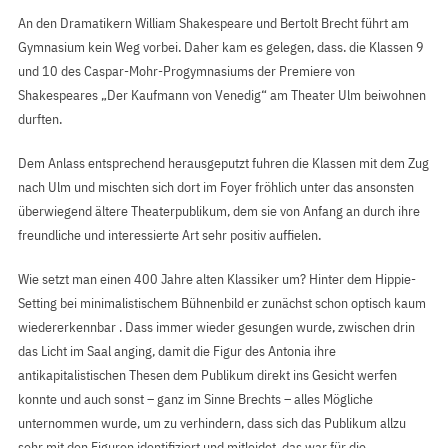
An den Dramatikern William Shakespeare und Bertolt Brecht führt am
Gymnasium kein Weg vorbei. Daher kam es gelegen, dass. die Klassen 9
und 10 des Caspar-Mohr-Progymnasiums der Premiere von
Shakespeares „Der Kaufmann von Venedig“ am Theater Ulm beiwohnen
durften.
Dem Anlass entsprechend herausgeputzt fuhren die Klassen mit dem Zug
nach Ulm und mischten sich dort im Foyer fröhlich unter das ansonsten
überwiegend ältere Theaterpublikum, dem sie von Anfang an durch ihre
freundliche und interessierte Art sehr positiv auffielen.
Wie setzt man einen 400 Jahre alten Klassiker um? Hinter dem Hippie-
Setting bei minimalistischem Bühnenbild er zunächst schon optisch kaum
wiedererkennbar . Dass immer wieder gesungen wurde, zwischen drin
das Licht im Saal anging, damit die Figur des Antonia ihre
antikapitalistischen Thesen dem Publikum direkt ins Gesicht werfen
konnte und auch sonst – ganz im Sinne Brechts – alles Mögliche
unternommen wurde, um zu verhindern, dass sich das Publikum allzu
sehr mit den Figuren identifiziert und mitleidet, das war für die