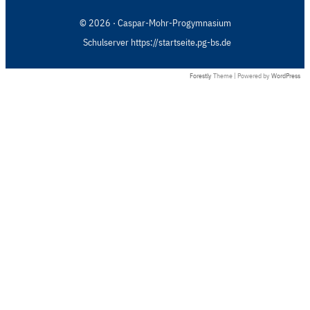
© 2026 · Caspar-Mohr-Progymnasium
Schulserver https://startseite.pg-bs.de
Forestly
Theme | Powered by
WordPress