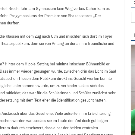
rtolt Brecht führt am Gymnasium kein Weg vorbei. Daher kam es
Su
r-Mohr-Progymnasiums der Premiere von Shakespeares „Der
na
en durften.
ie Klassen mit dem Zug nach Ulm und mischten sich dort im Foyer
 Theaterpublikum, dem sie von Anfang an durch ihre freundliche und
m? Hinter dem Hippie-Setting bei minimalistischem Bühnenbild er
Dass immer wieder gesungen wurde, zwischen drin das Licht im Saal
italistischen Thesen dem Publikum direkt ins Gesicht werfen konnte
Mögliche unternommen wurde, um zu verhindern, dass sich das
 und mitleidet, das war für die Schülerinnen und Schüler zunächst sehr
ersetzung mit dem Text eher die Identifikation gesucht hatten.
 Austausch über das Gesehene. Viele äußerten ihre Erleichterung
rochen worden war, sodass sie im Laufe der Zeit doch gut folgen
derem dadurch erschwert, dass einer der beiden zentralen