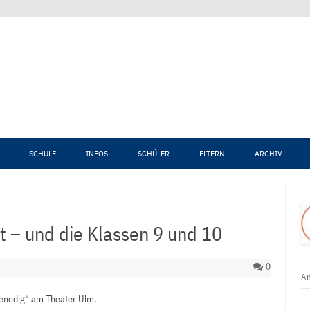
Zum Inhalt springen
SCHULE
INFOS
SCHÜLER
ELTERN
ARCHIV
t – und die Klassen 9 und 10
0
An
enedig“ am Theater Ulm.