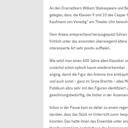
An den Dramatikern William Shakespeare und Be
gelegen, dass. die Klassen 9 und 10 des Caspa
Kaufmann von Venedig“ am Theater Ulm beiwohn
Dem Anlass entsprechend herausgeputzt fuhren d
fröhlich unter das ansonsten überwiegend ältere
interessierte Art sehr positiv auffielen.
Wie setzt man einen 400 Jahre alten Klassiker u
zunächst schon optisch kaum wiedererkennbar . 
anging, damit die Figur des Antonia ihre antikap
und auch sonst – ganz im Sinne Brechts – alles 
Publikum allzu sehr mit den Figuren identifiziert
gewöhnungsbedürftig, die bisher in der Auseinand
Schon in der Pause kam es daher zu einem regen
darüber, dass das Stück im Unterricht zuvor besp
könnten. Das hatte ihnen das Ensemble unter an