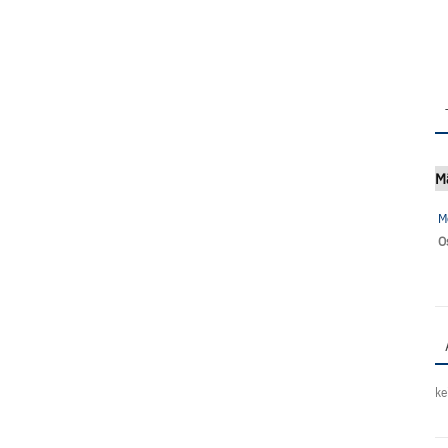
M
M
O
ke