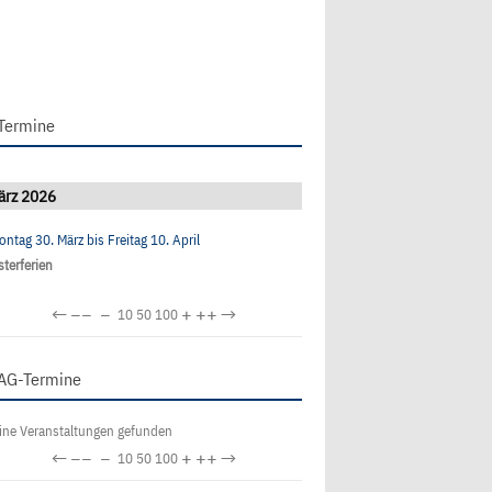
Termine
ärz 2026
ontag 30. März
bis
Freitag 10. April
sterferien
←
−−
−
+
++
→
10
50
100
AG-Termine
ine Veranstaltungen gefunden
←
−−
−
+
++
→
10
50
100