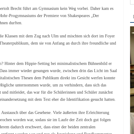
na
ertolt Brecht führt am Gymnasium kein Weg vorbei. Daher kam es
r-Mohr-Progymnasiums der Premiere von Shakespeares „Der
nen durften.
die Klassen mit dem Zug nach Ulm und mischten sich dort im Foyer
e Theaterpublikum, dem sie von Anfang an durch ihre freundliche und
um? Hinter dem Hippie-Setting bei minimalistischem Bühnenbild er
 Dass immer wieder gesungen wurde, zwischen drin das Licht im Saal
pitalistischen Thesen dem Publikum direkt ins Gesicht werfen konnte
 Mögliche unternommen wurde, um zu verhindern, dass sich das
t und mitleidet, das war für die Schülerinnen und Schüler zunächst
einandersetzung mit dem Text eher die Identifikation gesucht hatten.
 Austausch über das Gesehene. Viele äußerten ihre Erleichterung
prochen worden war, sodass sie im Laufe der Zeit doch gut folgen
erem dadurch erschwert, dass einer der beiden zentralen