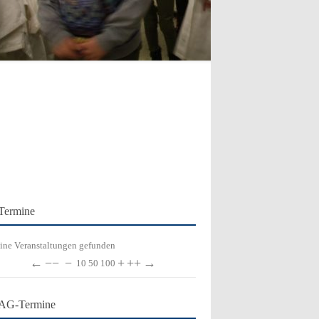
Termine
ine Veranstaltungen gefunden
←
−−
−
+
++
→
10
50
100
AG-Termine