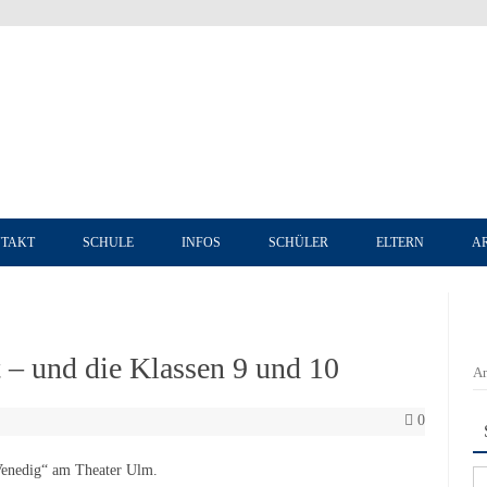
Zum Inhalt springen
TAKT
SCHULE
INFOS
SCHÜLER
ELTERN
A
t – und die Klassen 9 und 10
An
0
Venedig“ am Theater Ulm.
Su