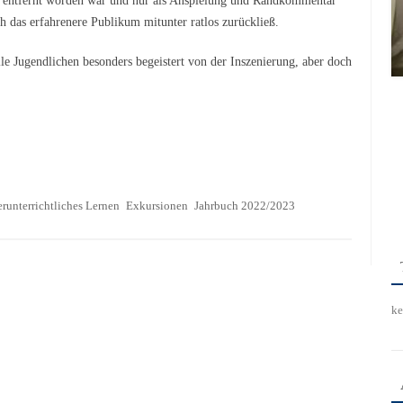
g entfernt worden war und nur als Anspielung und Randkommentar
 das erfahrenere Publikum mitunter ratlos zurückließ.
e Jugendlichen besonders begeistert von der Inszenierung, aber doch
runterrichtliches Lernen
Exkursionen
Jahrbuch 2022/2023
ke