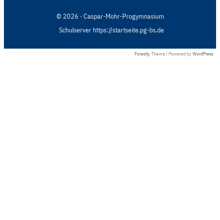
© 2026 · Caspar-Mohr-Progymnasium
Schulserver https://startseite.pg-bs.de
Forestly
Theme | Powered by
WordPress