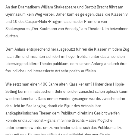
An den Dramatikern William Shakespeare und Bertolt Brecht führt am
Gymnasium kein Weg vorbei. Daher kam es gelegen, dass. die Klassen 9
und 10 des Caspar-Mohr-Progymnasiums der Premiere von
Shakespeares „Der Kaufmann von Venedig“ am Theater Ulm beiwohnen
durften.
Dem Anlass entsprechend herausgeputzt fuhren die Klassen mit dem Zug
nach Ulm und mischten sich dort im Foyer fröhlich unter das ansonsten
überwiegend ältere Theaterpublikum, dem sie von Anfang an durch ihre
freundliche und interessierte Art sehr positiv auffielen.
Wie setzt man einen 400 Jahre alten Klassiker um? Hinter dem Hippie-
Setting bei minimalistischem Bühnenbild er zunächst schon optisch kaum
wiedererkennbar . Dass immer wieder gesungen wurde, zwischen drin
das Licht im Saal anging, damit die Figur des Antonia ihre
antikapitalistischen Thesen dem Publikum direkt ins Gesicht werfen
konnte und auch sonst – ganz im Sinne Brechts – alles Mögliche
unternommen wurde, um zu verhindern, dass sich das Publikum allzu
sehr mit den Figuren identifiziert und mitleidet, das war für die