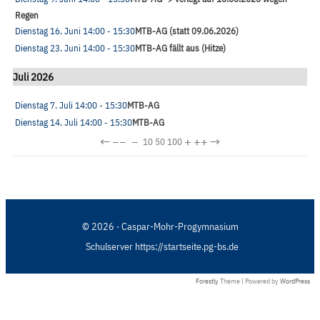
Regen
Dienstag 16. Juni
14:00
- 15:30
MTB-AG (statt 09.06.2026)
Dienstag 23. Juni
14:00
- 15:30
MTB-AG fällt aus (Hitze)
Juli 2026
Dienstag 7. Juli
14:00
- 15:30
MTB-AG
Dienstag 14. Juli
14:00
- 15:30
MTB-AG
←
−−
−
+
++
→
10
50
100
© 2026 · Caspar-Mohr-Progymnasium
Schulserver https://startseite.pg-bs.de
Forestly
Theme | Powered by
WordPress