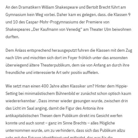
An den Dramatikern William Shakespeare und Bertolt Brecht führt am
Gymnasium kein Weg vorbei. Daher kam es gelegen, dass. die Klassen 9
und 10 des Caspar-Mohr-Progymnasiums der Premiere von
Shakespeares „Der Kaufmann von Venedig“ am Theater Ulm beiwohnen
durften.
Dem Anlass entsprechend herausgeputzt fuhren die Klassen mit dem Zug
nach Ulm und mischten sich dort im Foyer fröhlich unter das ansonsten
überwiegend ältere Theaterpublikum, dem sie von Anfang an durch ihre
freundliche und interessierte Art sehr positiv auffielen.
Wie setzt man einen 400 Jahre alten Klassiker um? Hinter dem Hippie-
Setting bei minimalistischem Bühnenbild er zunächst schon optisch kaum
wiedererkennbar . Dass immer wieder gesungen wurde, zwischen drin
das Licht im Saal anging, damit die Figur des Antonia ihre
antikapitalistischen Thesen dem Publikum direkt ins Gesicht werfen
konnte und auch sonst – ganz im Sinne Brechts – alles Mögliche
unternommen wurde, um zu verhindern, dass sich das Publikum allzu
sehr mit den Figuren identifiziert und mitleidet, das war für die