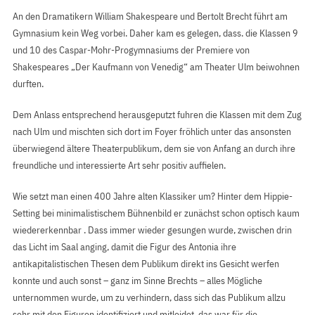
An den Dramatikern William Shakespeare und Bertolt Brecht führt am
Gymnasium kein Weg vorbei. Daher kam es gelegen, dass. die Klassen 9
und 10 des Caspar-Mohr-Progymnasiums der Premiere von
Shakespeares „Der Kaufmann von Venedig“ am Theater Ulm beiwohnen
durften.
Dem Anlass entsprechend herausgeputzt fuhren die Klassen mit dem Zug
nach Ulm und mischten sich dort im Foyer fröhlich unter das ansonsten
überwiegend ältere Theaterpublikum, dem sie von Anfang an durch ihre
freundliche und interessierte Art sehr positiv auffielen.
Wie setzt man einen 400 Jahre alten Klassiker um? Hinter dem Hippie-
Setting bei minimalistischem Bühnenbild er zunächst schon optisch kaum
wiedererkennbar . Dass immer wieder gesungen wurde, zwischen drin
das Licht im Saal anging, damit die Figur des Antonia ihre
antikapitalistischen Thesen dem Publikum direkt ins Gesicht werfen
konnte und auch sonst – ganz im Sinne Brechts – alles Mögliche
unternommen wurde, um zu verhindern, dass sich das Publikum allzu
sehr mit den Figuren identifiziert und mitleidet, das war für die