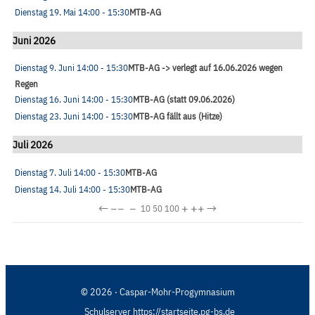
Dienstag 19. Mai
14:00
- 15:30
MTB-AG
Juni 2026
Dienstag 9. Juni
14:00
- 15:30
MTB-AG -> verlegt auf 16.06.2026 wegen
Regen
Dienstag 16. Juni
14:00
- 15:30
MTB-AG (statt 09.06.2026)
Dienstag 23. Juni
14:00
- 15:30
MTB-AG fällt aus (Hitze)
Juli 2026
Dienstag 7. Juli
14:00
- 15:30
MTB-AG
Dienstag 14. Juli
14:00
- 15:30
MTB-AG
←
−−
−
+
++
→
10
50
100
© 2026 · Caspar-Mohr-Progymnasium
Schulserver https://startseite.pg-bs.de