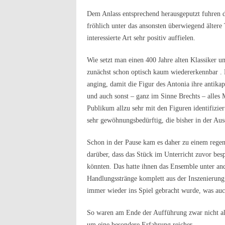
Dem Anlass entsprechend herausgeputzt fuhren 
fröhlich unter das ansonsten überwiegend älter
interessierte Art sehr positiv auffielen.
Wie setzt man einen 400 Jahre alten Klassiker 
zunächst schon optisch kaum wiedererkennbar .
anging, damit die Figur des Antonia ihre antika
und auch sonst – ganz im Sinne Brechts – alles
Publikum allzu sehr mit den Figuren identifizier
sehr gewöhnungsbedürftig, die bisher in der Aus
Schon in der Pause kam es daher zu einem regen
darüber, dass das Stück im Unterricht zuvor bes
könnten. Das hatte ihnen das Ensemble unter and
Handlungsstränge komplett aus der Inszenierun
immer wieder ins Spiel gebracht wurde, was auch
So waren am Ende der Aufführung zwar nicht all
um eine besondere Erfahrung reicher.