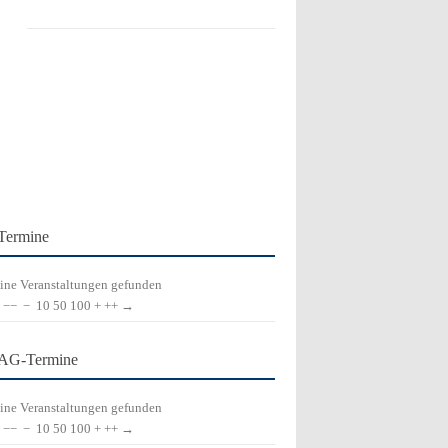
Termine
ine Veranstaltungen gefunden
−−
−
10
50
100
+
++
→
AG-Termine
ine Veranstaltungen gefunden
−−
−
10
50
100
+
++
→