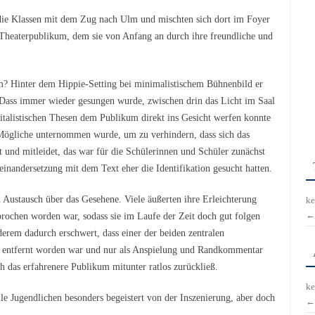
die Klassen mit dem Zug nach Ulm und mischten sich dort im Foyer
e Theaterpublikum, dem sie von Anfang an durch ihre freundliche und
um? Hinter dem Hippie-Setting bei minimalistischem Bühnenbild er
 Dass immer wieder gesungen wurde, zwischen drin das Licht im Saal
pitalistischen Thesen dem Publikum direkt ins Gesicht werfen konnte
 Mögliche unternommen wurde, um zu verhindern, dass sich das
t und mitleidet, das war für die Schülerinnen und Schüler zunächst
einandersetzung mit dem Text eher die Identifikation gesucht hatten.
 Austausch über das Gesehene. Viele äußerten ihre Erleichterung
ke
←
prochen worden war, sodass sie im Laufe der Zeit doch gut folgen
erem dadurch erschwert, dass einer der beiden zentralen
g entfernt worden war und nur als Anspielung und Randkommentar
 das erfahrenere Publikum mitunter ratlos zurückließ.
ke
e Jugendlichen besonders begeistert von der Inszenierung, aber doch
←