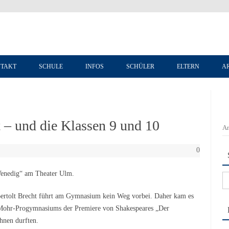
Zum Inhalt springen
TAKT
SCHULE
INFOS
SCHÜLER
ELTERN
A
t – und die Klassen 9 und 10
An
0
Venedig“ am Theater Ulm.
Su
na
ertolt Brecht führt am Gymnasium kein Weg vorbei. Daher kam es
r-Mohr-Progymnasiums der Premiere von Shakespeares „Der
nen durften.