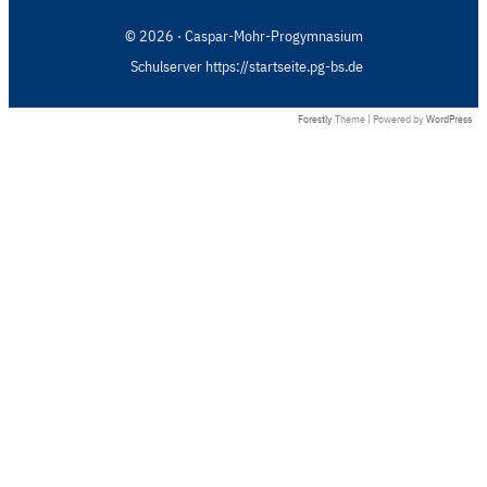
© 2026 · Caspar-Mohr-Progymnasium
Schulserver https://startseite.pg-bs.de
Forestly
Theme | Powered by
WordPress