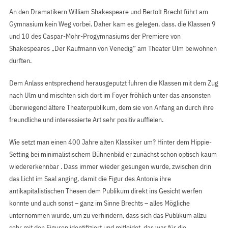
An den Dramatikern William Shakespeare und Bertolt Brecht führt am
Gymnasium kein Weg vorbei. Daher kam es gelegen, dass. die Klassen 9
und 10 des Caspar-Mohr-Progymnasiums der Premiere von
Shakespeares „Der Kaufmann von Venedig“ am Theater Ulm beiwohnen
durften.
Dem Anlass entsprechend herausgeputzt fuhren die Klassen mit dem Zug
nach Ulm und mischten sich dort im Foyer fröhlich unter das ansonsten
überwiegend ältere Theaterpublikum, dem sie von Anfang an durch ihre
freundliche und interessierte Art sehr positiv auffielen.
Wie setzt man einen 400 Jahre alten Klassiker um? Hinter dem Hippie-
Setting bei minimalistischem Bühnenbild er zunächst schon optisch kaum
wiedererkennbar . Dass immer wieder gesungen wurde, zwischen drin
das Licht im Saal anging, damit die Figur des Antonia ihre
antikapitalistischen Thesen dem Publikum direkt ins Gesicht werfen
konnte und auch sonst – ganz im Sinne Brechts – alles Mögliche
unternommen wurde, um zu verhindern, dass sich das Publikum allzu
sehr mit den Figuren identifiziert und mitleidet, das war für die