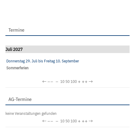
Termine
Juli 2027
Donnerstag 29. Juli
bis
Freitag 10. September
Sommerferien
←
−−
−
+
++
→
10
50
100
AG-Termine
keine Veranstaltungen gefunden
←
−−
−
+
++
→
10
50
100