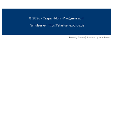
© 2026 · Caspar-Mohr-Progymnasium
Schulserver https://startseite.pg-bs.de
Forestly
Theme | Powered by
WordPress