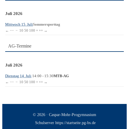
Juli 2026
Mittwoch 15. Juli
Sommersporttag
←
−−
−
10
50
100
+
++
→
AG-Termine
Juli 2026
Dienstag 14. Juli
14:00
- 15:30
MTB-AG
←
−−
−
10
50
100
+
++
→
© 2026 · Caspar-Mohr-Progymnasium
Schulserver https://startseite.pg-bs.de