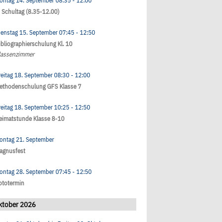
ontag 14. September
08:35
- 12:00
. Schultag (8.35-12.00)
ienstag 15. September
07:45
- 12:50
ibliographierschulung Kl. 10
lassenzimmer
reitag 18. September
08:30
- 12:00
ethodenschulung GFS Klasse 7
reitag 18. September
10:25
- 12:50
eimatstunde Klasse 8-10
ontag 21. September
agnusfest
ontag 28. September
07:45
- 12:50
ototermin
ktober 2026