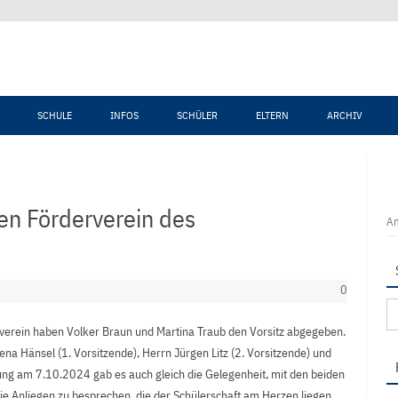
Zum Inhalt springen
SCHULE
INFOS
SCHÜLER
ELTERN
ARCHIV
den Förderverein des
An
0
Su
na
rverein haben Volker Braun und Martina Traub den Vorsitz abgegeben.
na Hänsel (1. Vorsitzende), Herrn Jürgen Litz (2. Vorsitzende) und
itzung am 7.10.2024 gab es auch gleich die Gelegenheit, mit den beiden
ie Anliegen zu besprechen, die der Schülerschaft am Herzen liegen