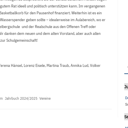
t gutem Rat ideell und politisch unterstützen kann. Im vergangenen
asketballkorb für den Pausenhof finanziert. Weiterhin ist es ein
n Wasserspender geben sollte – idealerweise im Aulabereich, wo er
elbergschule und der Realschule aus den Offenen Treff oder
r danken dem neuen und dem alten Vorstand, aber auch allen
 zur Schulgemeinschaft!
Verena Hänsel, Lorenz Eisele, Martina Traub, Annika Lud, Volker
Ju
D
rn
Jahrbuch 2024/2025
Vereine
S
S