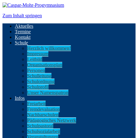
Zum Inhalt springen
Aktuelles
Termine
Kontakt
Schule
Herzlich willkommen!
Impressum
Leitbild
Organisationsplan
Personen
Schulleitung
Schulordnung
Schulprofil
Unser Namenspatron
Infos
Freiarbeit
Fremdevaluation
Nachbarschulen
Pädagogisches Netzwerk
Schulpastoral
Schulsozialarbeit
Veranstaltungen