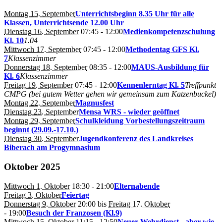
Montag 15. September
Unterrichtsbeginn 8.35 Uhr für alle
Klassen, Unterrichtsende 12.00 Uhr
Dienstag 16. September
07:45
- 12:00
Medienkompetenzschulung
Kl. 10
1.04
Mittwoch 17. September
07:45
- 12:00
Methodentag GFS Kl.
7
Klassenzimmer
Donnerstag 18. September
08:35
- 12:00
MAUS-Ausbildung für
Kl. 6
Klassenzimmer
Freitag 19. September
07:45
- 12:00
Kennenlerntag Kl. 5
Treffpunkt
CMPG (bei gutem Wetter gehen wir gemeinsam zum Katzenbuckel)
Montag 22. September
Magnusfest
Dienstag 23. September
Mensa WRS - wieder geöffnet
Montag 29. September
Schulkleidung Vorbestellungszeitraum
beginnt (29.09.-17.10.)
Dienstag 30. September
Jugendkonferenz des Landkreises
Biberach am Progymnasium
Oktober 2025
Mittwoch 1. Oktober
18:30
- 21:00
Elternabende
Freitag 3. Oktober
Feiertag
Donnerstag 9. Oktober
20:00
bis
Freitag 17. Oktober
- 19:00
Besuch der Franzosen (Kl.9)
Mittwoch 15. Oktober
11:15
- 12:50
Neuer Wehrdienst - aber wie