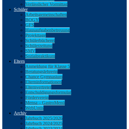
Verlässlicher Vormittag
Schüler
Arbeitsgemeinschaften
BOGY
GFS
Hausaufgabenbetreuung
Projekttage
Schülerbücherei
Schülerzeitung
SMV
Sozialpraktikum
Eltern
Anmeldung für Klasse 5
Beratungslehrerin
Chance Gymnasium
Elterninformationen
Elternvertreter
Entschuldigungsformular
Förderverein
Mensa – GastroMenü
WebUntis
Archiv
Jahrbuch 2025/2026
Jahrbuch 2024/2025
Jahrbuch 2023/2024