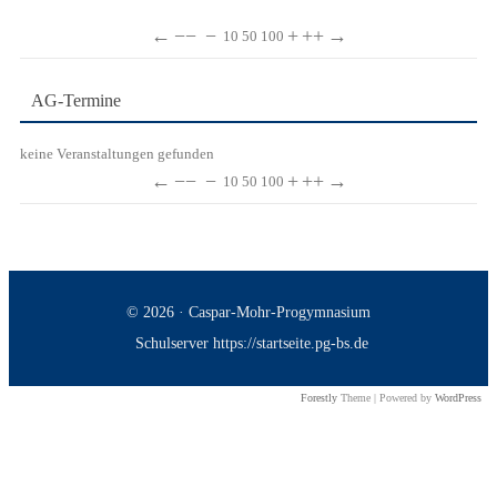
←
−−
−
+
++
→
10
50
100
AG-Termine
keine Veranstaltungen gefunden
←
−−
−
+
++
→
10
50
100
© 2026 · Caspar-Mohr-Progymnasium
Schulserver https://startseite.pg-bs.de
Forestly
Theme | Powered by
WordPress