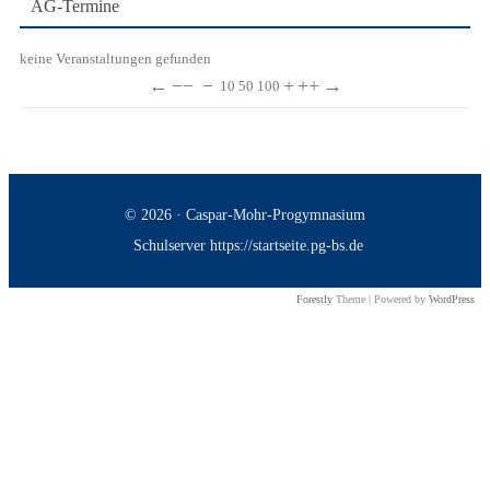
AG-Termine
keine Veranstaltungen gefunden
←
−−
−
+
++
→
10
50
100
© 2026 · Caspar-Mohr-Progymnasium
Schulserver https://startseite.pg-bs.de
Forestly
Theme | Powered by
WordPress