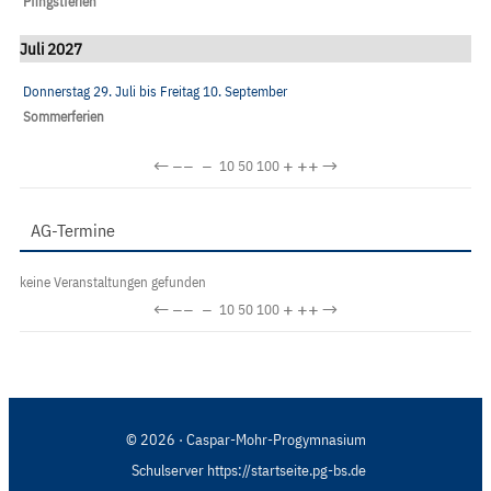
Pfingstferien
Juli 2027
Donnerstag 29. Juli
bis
Freitag 10. September
Sommerferien
←
−−
−
+
++
→
10
50
100
AG-Termine
keine Veranstaltungen gefunden
←
−−
−
+
++
→
10
50
100
© 2026 · Caspar-Mohr-Progymnasium
Schulserver https://startseite.pg-bs.de