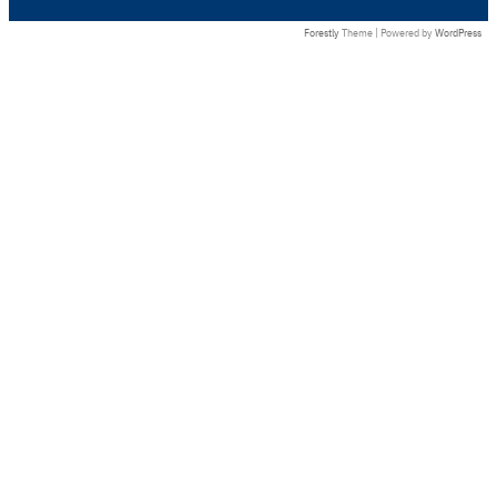
Forestly
Theme | Powered by
WordPress