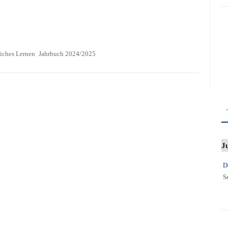
liches Lernen
Jahrbuch 2024/2025
J
D
S