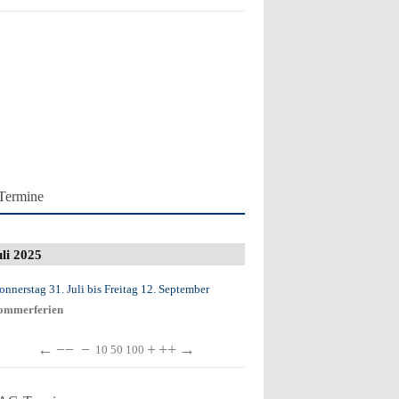
Termine
uli 2025
onnerstag 31. Juli
bis
Freitag 12. September
ommerferien
←
−−
−
+
++
→
10
50
100