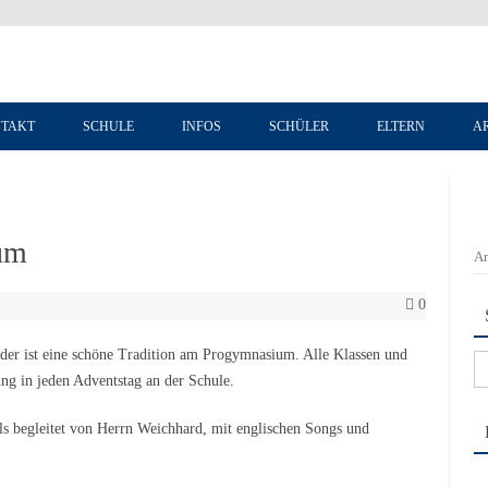
Zum Inhalt springen
TAKT
SCHULE
INFOS
SCHÜLER
ELTERN
A
um
An
0
der ist eine schöne Tradition am Progymnasium. Alle Klassen und
Su
ung in jeden Adventstag an der Schule.
na
ls begleitet von Herrn Weichhard, mit englischen Songs und