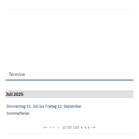
Termine
Juli 2025
Donnerstag 31. Juli
bis
Freitag 12. September
Sommerferien
←
−−
−
+
++
→
10
50
100