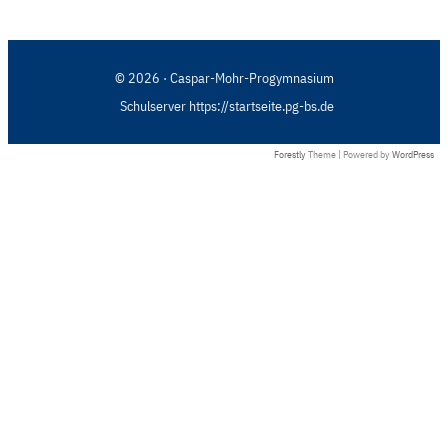
© 2026 · Caspar-Mohr-Progymnasium
Schulserver https://startseite.pg-bs.de
Forestly
Theme | Powered by
WordPress