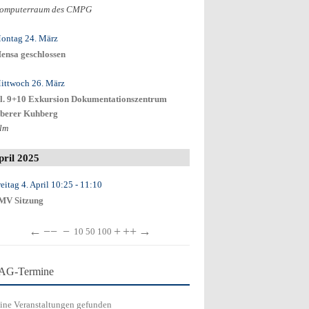
omputerraum des CMPG
ontag 24. März
ensa geschlossen
ittwoch 26. März
l. 9+10 Exkursion Dokumentationszentrum
berer Kuhberg
lm
pril 2025
eitag 4. April
10:25
- 11:10
MV Sitzung
←
−−
−
+
++
→
10
50
100
AG-Termine
ine Veranstaltungen gefunden