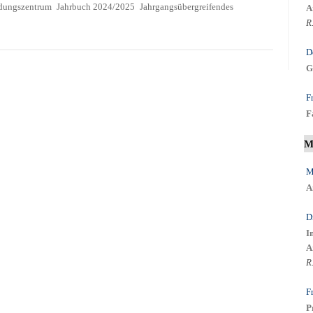
dungszentrum
Jahrbuch 2024/2025
Jahrgangsübergreifendes
A
R
D
G
F
F
M
M
A
D
I
A
R
F
P