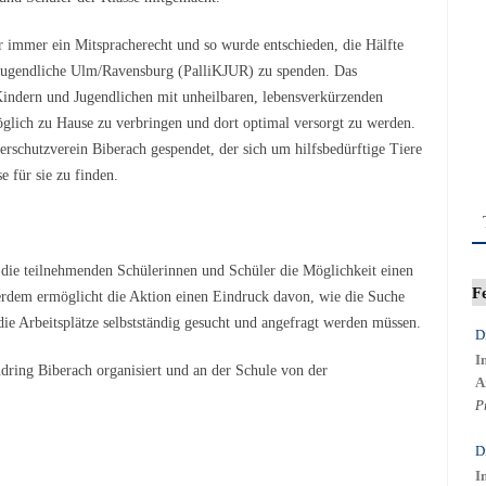
r immer ein Mitspracherecht und so wurde entschieden, die Hälfte
 Jugendliche Ulm/Ravensburg (PalliKJUR) zu spenden. Das
 Kindern und Jugendlichen mit unheilbaren, lebensverkürzenden
öglich zu Hause zu verbringen und dort optimal versorgt zu werden.
erschutzverein Biberach gespendet, der sich um hilfsbedürftige Tiere
 für sie zu finden.
ie teilnehmenden Schülerinnen und Schüler die Möglichkeit einen
F
rdem ermöglicht die Aktion einen Eindruck davon, wie die Suche
ie Arbeitsplätze selbstständig gesucht und angefragt werden müssen.
D
I
dring Biberach organisiert und an der Schule von der
A
P
D
I