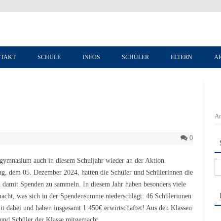
Zum Inhalt springen
TAKT
SCHULE
INFOS
SCHÜLER
ELTERN
A
An
0
ogymnasium auch in diesem Schuljahr wieder an der Aktion
Su
ag, dem 05. Dezember 2024, hatten die Schüler und Schülerinnen die
na
d damit Spenden zu sammeln. In diesem Jahr haben besonders viele
acht, was sich in der Spendensumme niederschlägt: 46 Schülerinnen
it dabei und haben insgesamt 1.450€ erwirtschaftet! Aus den Klassen
 und Schüler der Klasse mitgemacht.