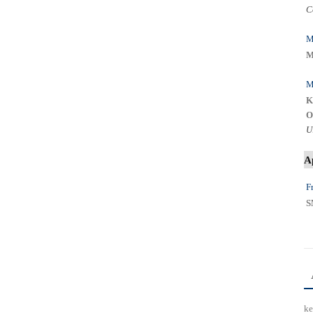
C
M
M
M
K
O
U
A
Fr
S
ke