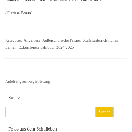
freuen sich nun sehr auf die bevorstehenden Sommerferien.
(Clarissa Braun)
Kategorie:
Allgemein
Außerschulische Partner
Außerunterrichtliches
Lernen
Exkursionen
Jahrbuch 2024/2025
Anleitung zur Registrierung
Suche
Suchen
nach:
Fotos aus dem Schulleben