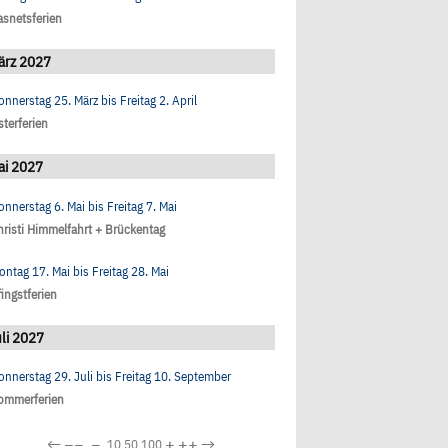
asnetsferien
ärz 2027
onnerstag 25. März
bis
Freitag 2. April
sterferien
ai 2027
onnerstag 6. Mai
bis
Freitag 7. Mai
hristi Himmelfahrt + Brückentag
ontag 17. Mai
bis
Freitag 28. Mai
fingstferien
li 2027
onnerstag 29. Juli
bis
Freitag 10. September
ommerferien
←
−−
−
+
++
→
10
50
100