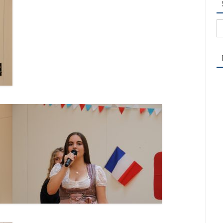
Su
na