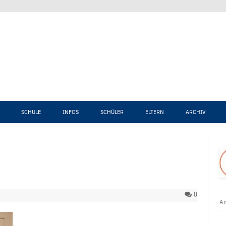
Zum Inhalt springen
SCHULE
INFOS
SCHÜLER
ELTERN
ARCHIV
0
An