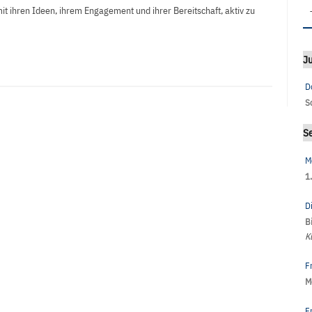
t ihren Ideen, ihrem Engagement und ihrer Bereitschaft, aktiv zu
Ju
D
S
S
M
1
D
B
K
F
M
F