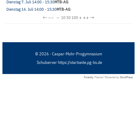
Dienstag 7. Juli
14:00
- 15:30
MTB-AG
Dienstag 14. Juli
14:00
- 15:30
MTB-AG
←
−−
−
+
++
→
10
50
100
© 2026 · Caspar-Mohr-Progymnasium
Schulserver https://startseite.pg-bs.de
Forestly
Theme | Powered by
WordPress