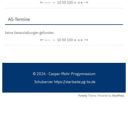
←
−−
−
+
++
→
10
50
100
AG-Termine
keine Veranstaltungen gefunden
←
−−
−
+
++
→
10
50
100
© 2026 · Caspar-Mohr-Progymnasium
Schulserver https://startseite.pg-bs.de
Forestly
Theme | Powered by
WordPress