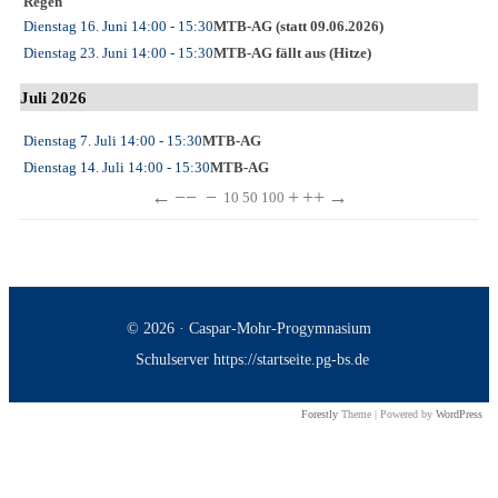
Regen
Dienstag 16. Juni
14:00
- 15:30
MTB-AG (statt 09.06.2026)
Dienstag 23. Juni
14:00
- 15:30
MTB-AG fällt aus (Hitze)
Juli 2026
Dienstag 7. Juli
14:00
- 15:30
MTB-AG
Dienstag 14. Juli
14:00
- 15:30
MTB-AG
←
−−
−
+
++
→
10
50
100
© 2026 · Caspar-Mohr-Progymnasium
Schulserver https://startseite.pg-bs.de
Forestly
Theme | Powered by
WordPress