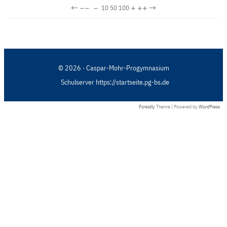
←
−−
−
+
++
→
10
50
100
© 2026 · Caspar-Mohr-Progymnasium
Schulserver https://startseite.pg-bs.de
Forestly
Theme | Powered by
WordPress