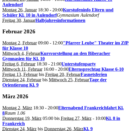
Aulendorf
Montag 26. Januar
18:30
- 20:00
Kurstufeninfo Eltern und
Schüler Kl. 10 in Aulendorf
Gymnasium Aulendorf
Freitag 30. Januar
Halbjahresinformationen
Februar 2026
Montag 2. Februar
09:00
- 12:00
"Pfarrer Leube" Theater im ZfP
für Klasse 10
Mittwoch 4. Februar
Kursvorstellung an den Biberacher
Gymnasien für Kl. 10
Freitag 6. Februar
18:30
- 21:00
Unterstufenparty
Mittwoch 11. Februar
16:00
- 20:00
Elternsprechtag Klasse 6-10
Freitag 13. Februar
bis
Freitag 20. Februar
Fasnetsferien
Dienstag 24. Februar
bis
Mittwoch 25. Februar
Tage der
Orientierung Kl. 9
März 2026
Montag 2. März
18:30
- 20:00
Elternabend Frankreichfahrt Kl.
8
Raum 1.06
Donnerstag 19. März
05:00
bis
Freitag 27. März
- 10:00
Kl. 8 in
Frankreich
Dienstag 24. März
bis
Donnerstag 26. März
Kl. 9