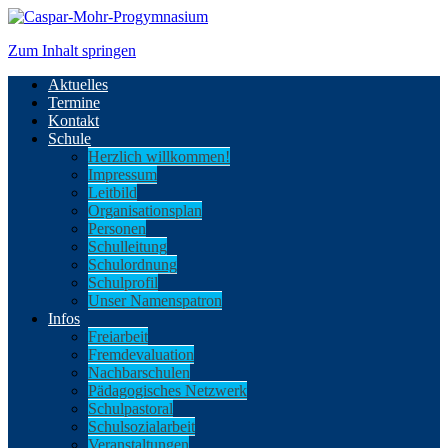
Zum Inhalt springen
Aktuelles
Termine
Kontakt
Schule
Herzlich willkommen!
Impressum
Leitbild
Organisationsplan
Personen
Schulleitung
Schulordnung
Schulprofil
Unser Namenspatron
Infos
Freiarbeit
Fremdevaluation
Nachbarschulen
Pädagogisches Netzwerk
Schulpastoral
Schulsozialarbeit
Veranstaltungen