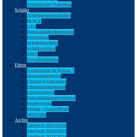
Verlässlicher Vormittag
Schüler
Arbeitsgemeinschaften
BOGY
GFS
Hausaufgabenbetreuung
Projekttage
Schülerbücherei
Schülerzeitung
SMV
Sozialpraktikum
Eltern
Anmeldung für Klasse 5
Beratungslehrerin
Chance Gymnasium
Elterninformationen
Elternvertreter
Entschuldigungsformular
Förderverein
Mensa – GastroMenü
WebUntis
Archiv
Jahrbuch 2025/2026
Jahrbuch 2024/2025
Jahrbuch 2023/2024