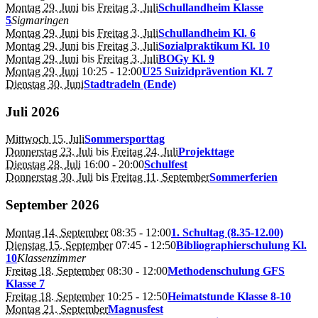
Montag 29. Juni
bis
Freitag 3. Juli
Schullandheim Klasse
5
Sigmaringen
Montag 29. Juni
bis
Freitag 3. Juli
Schullandheim Kl. 6
Montag 29. Juni
bis
Freitag 3. Juli
Sozialpraktikum Kl. 10
Montag 29. Juni
bis
Freitag 3. Juli
BOGy Kl. 9
Montag 29. Juni
10:25
- 12:00
U25 Suizidprävention Kl. 7
Dienstag 30. Juni
Stadtradeln (Ende)
Juli 2026
Mittwoch 15. Juli
Sommersporttag
Donnerstag 23. Juli
bis
Freitag 24. Juli
Projekttage
Dienstag 28. Juli
16:00
- 20:00
Schulfest
Donnerstag 30. Juli
bis
Freitag 11. September
Sommerferien
September 2026
Montag 14. September
08:35
- 12:00
1. Schultag (8.35-12.00)
Dienstag 15. September
07:45
- 12:50
Bibliographierschulung Kl.
10
Klassenzimmer
Freitag 18. September
08:30
- 12:00
Methodenschulung GFS
Klasse 7
Freitag 18. September
10:25
- 12:50
Heimatstunde Klasse 8-10
Montag 21. September
Magnusfest