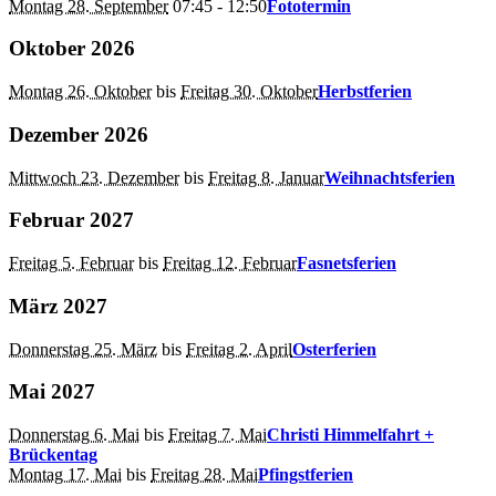
Montag 28. September
07:45
- 12:50
Fototermin
Oktober 2026
Montag 26. Oktober
bis
Freitag 30. Oktober
Herbstferien
Dezember 2026
Mittwoch 23. Dezember
bis
Freitag 8. Januar
Weihnachtsferien
Februar 2027
Freitag 5. Februar
bis
Freitag 12. Februar
Fasnetsferien
März 2027
Donnerstag 25. März
bis
Freitag 2. April
Osterferien
Mai 2027
Donnerstag 6. Mai
bis
Freitag 7. Mai
Christi Himmelfahrt +
Brückentag
Montag 17. Mai
bis
Freitag 28. Mai
Pfingstferien