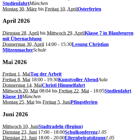
Studienfahrt
München
Montag 30. März
bis
Freitag 10. April
Osterferien
April 2026
Dienstag 28. April
bis
Mittwoch 29. April
Klasse 7 in Blaubeuren
mit Übernachtung
Donnerstag 30. April
14:00
- 15:30
Lesung Christian
Mitzenmacher
Schule
Mai 2026
Freitag 1. Mai
Tag der Arbeit
Freitag 8. Mai
18:00
- 19:30
Kunstvoller Abend
Aula
Donnerstag 14. Mai
Christi Himmelfahrt
Mittwoch 20. Mai
08:04
bis
Freitag 22. Mai
- 18:05
Studienfahrt
Klasse 10
München
Montag 25. Mai
bis
Freitag 5. Juni
Pfingstferien
Juni 2026
Mittwoch 10. Juni
Stadtradeln (Beginn)
Dienstag 23. Juni
17:00
- 18:00
Schulkonferenz
1.05
Dienstag 23. Juni
18:00
- 20:00
Elternbeiratsitzung
1.05