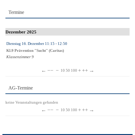
Termine
Dezember 2025
Dienstag 16. Dezember
11:15
- 12:50
Kl.9 Prävention "Sucht" (Caritas)
Klassenzimmer 9
←
−−
−
+
++
→
10
50
100
AG-Termine
keine Veranstaltungen gefunden
←
−−
−
+
++
→
10
50
100