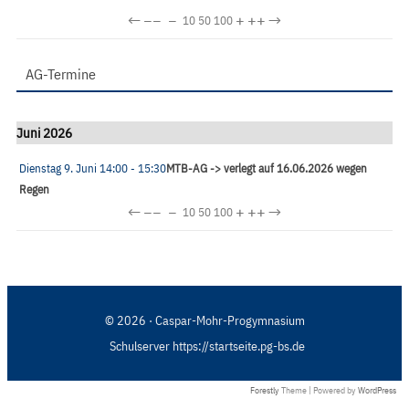
←
−−
−
+
++
→
10
50
100
AG-Termine
Juni 2026
Dienstag 9. Juni
14:00
- 15:30
MTB-AG -> verlegt auf 16.06.2026 wegen
Regen
←
−−
−
+
++
→
10
50
100
© 2026 · Caspar-Mohr-Progymnasium
Schulserver https://startseite.pg-bs.de
Forestly
Theme | Powered by
WordPress