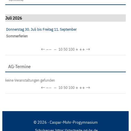
Juli 2026
Donnerstag 30. Juli
bis
Freitag 11. September
Sommerferien
←
−−
−
+
++
→
10
50
100
AG-Termine
keine Veranstaltungen gefunden
←
−−
−
+
++
→
10
50
100
© 2026 · Caspar-Mohr-Progymnasium
Schulserver https://startseite.pg-bs.de