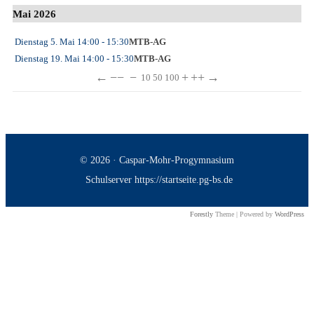
Mai 2026
Dienstag 5. Mai
14:00
- 15:30
MTB-AG
Dienstag 19. Mai
14:00
- 15:30
MTB-AG
←
−−
−
+
++
→
10
50
100
© 2026 · Caspar-Mohr-Progymnasium
Schulserver https://startseite.pg-bs.de
Forestly
Theme | Powered by
WordPress