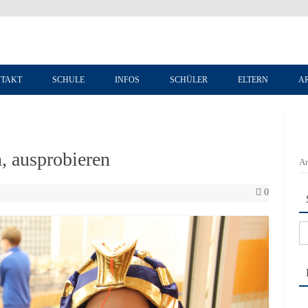
Zum Inhalt springen
TAKT
SCHULE
INFOS
SCHÜLER
ELTERN
A
, ausprobieren
An
0
Su
na