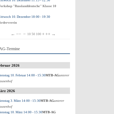
ittwoch 10. Dezember
11:15
- 12:50
orkshop "Russlanddeutsche" Klasse 10
ittwoch 10. Dezember
18:00
- 19:30
örderverein
←
−−
−
+
++
→
10
50
100
AG-Termine
ebruar 2026
ienstag 10. Februar
14:00
- 15:30
MTB-AG
unterer
ausenhof
ärz 2026
ienstag 3. März
14:00
- 15:30
MTB-AG
unterer
ausenhof
ienstag 10. März
14:00
- 15:30
MTB-AG