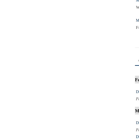
M
W
M
F
F
D
P
M
D
P
D