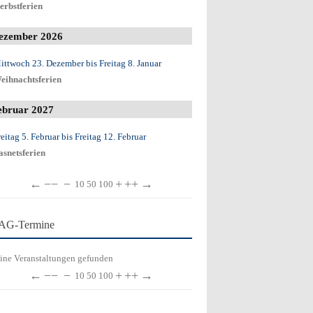
erbstferien
ezember 2026
ittwoch 23. Dezember
bis
Freitag 8. Januar
eihnachtsferien
ebruar 2027
reitag 5. Februar
bis
Freitag 12. Februar
asnetsferien
←
−−
−
+
++
→
10
50
100
AG-Termine
ine Veranstaltungen gefunden
←
−−
−
+
++
→
10
50
100