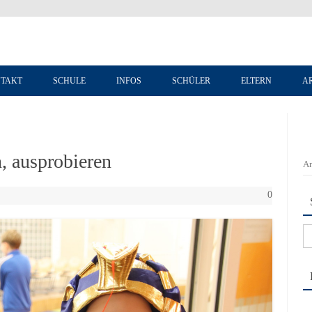
Zum Inhalt springen
TAKT
SCHULE
INFOS
SCHÜLER
ELTERN
A
, ausprobieren
An
0
Su
na