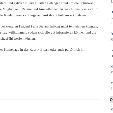
1
hülern und aktiven Eltern zu allen Belangen rund um die Schulwahl
e Möglichkeit, Räume und Ausstellungen zu besichtigen oder sich im
D
le Kinder bereits auf eigene Faust das Schulhaus erkundeten.
B
K
ei weiteren Fragen! Falls Sie am Infotag nicht teilnehmen konnten,
n Tag willkommen, sodass sich alle gut informieren können und die
F
chgefühl treffen können.
M
er Homepage in der Rubrik Eltern oder auch persönlich im
F
H
M
M
M
F
O
M