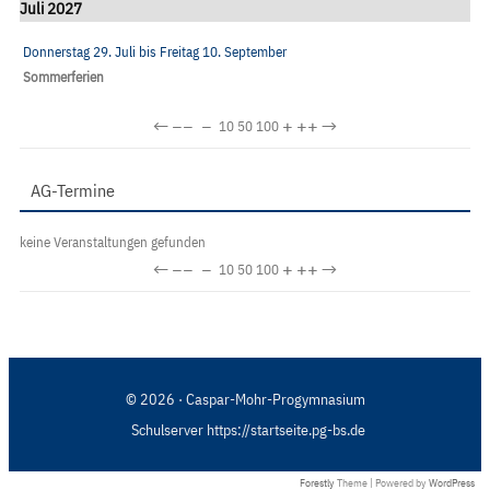
Juli 2027
Donnerstag 29. Juli
bis
Freitag 10. September
Sommerferien
←
−−
−
+
++
→
10
50
100
AG-Termine
keine Veranstaltungen gefunden
←
−−
−
+
++
→
10
50
100
© 2026 · Caspar-Mohr-Progymnasium
Schulserver https://startseite.pg-bs.de
Forestly
Theme | Powered by
WordPress