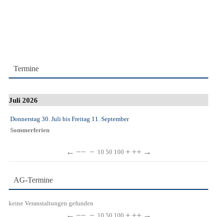
Termine
Juli 2026
Donnerstag 30. Juli
bis
Freitag 11. September
Sommerferien
←
−−
−
+
++
→
10
50
100
AG-Termine
keine Veranstaltungen gefunden
←
−−
−
+
++
→
10
50
100