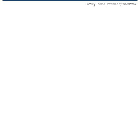
Forestly
Theme | Powered by
WordPress