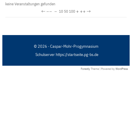
keine Veranstaltungen gefunden
←
−−
−
+
++
→
10
50
100
© 2026 · Caspar-Mohr-Progymnasium
Schulserver https://startseite.pg-bs.de
Forestly
Theme | Powered by
WordPress