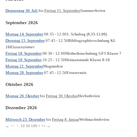
Donnerstag 30. Juli
bis
Freitag 11. September
Sommerferien
September 2026
Montag 14. September
08:35
- 12:00
1. Schultag (8.35-12.00)
Dienstag 15. September
07:45
- 12:50
Bibliographierschulung Kl.
Klassenzimmer
10
Freitag 18. September
08:30
- 12:00
Methodenschulung GFS Klasse 7
Freitag 18. September
10:25
- 12:50
Heimatstunde Klasse 8-10
Montag 21. September
Magnusfest
Montag 28. September
07:45
- 12:50
Fototermin
Oktober 2026
Montag 26. Oktober
bis
Freitag 30. Oktober
Herbstferien
Dezember 2026
Mittwoch 23. Dezember
bis
Freitag 8. Januar
Weihnachtsferien
←
−−
−
10
50
100
+
++
→