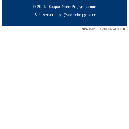
© 2026 · Caspar-Mohr-Progymnasium
Schulserver https://startseite.pg-bs.de
Forestly
Theme | Powered by
WordPress