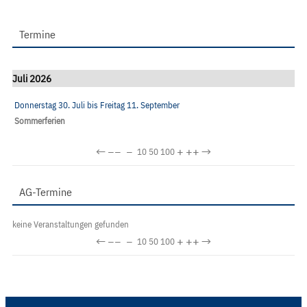
Termine
Juli 2026
Donnerstag 30. Juli
bis
Freitag 11. September
Sommerferien
←
−−
−
+
++
→
10
50
100
AG-Termine
keine Veranstaltungen gefunden
←
−−
−
+
++
→
10
50
100